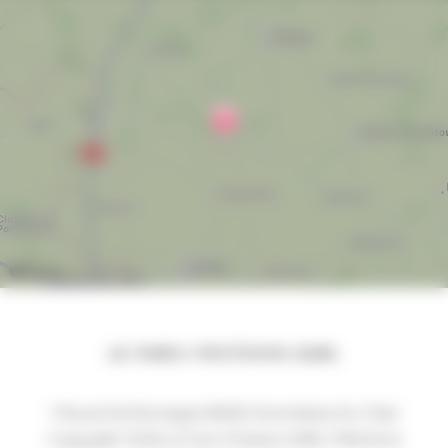
LE FARCI POITEVIN SARL
1 Route De Romagne 86160 Sommières Du Clain
Copyright 2026 Le Farci Poitevin SARL |
Mentions