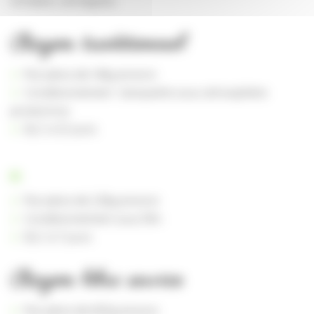
vin blanc, armagnac.
Rayon traditionnel
Par pièce de 1,4kg environ
Conditionnement : barquette sous atmosphère
protectrice.
DLC à 21 jours
Et
Par pièce de 2,5kg environ
Conditionnement sous film
DLC à 7 jours
Rayon libre service
Par pièce de 600g environ