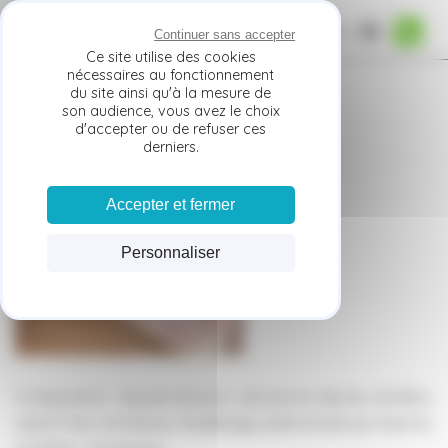
Panneau de gestion des cookies
MENU
Continuer sans accepter
Ce site utilise des cookies
nécessaires au fonctionnement
Le pâté de Pâques
du site ainsi qu'à la mesure de
son audience, vous avez le choix
d'accepter ou de refuser ces
derniers.
Accepter et fermer
Personnaliser
Composition : épaule de porc, sel, poivre, épices, amidon,
oeufs frais, échalotes, feuilletage, pâte brisée pur beurre,