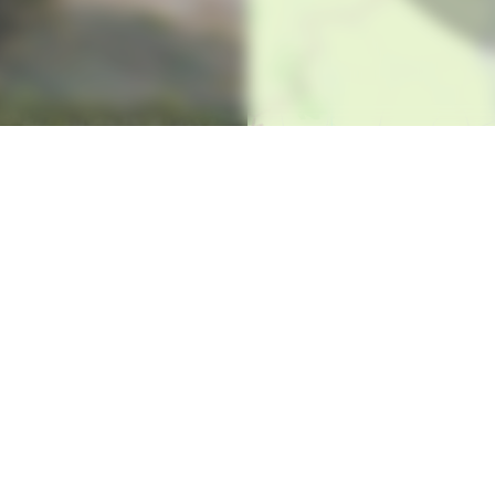
De Romagne 86160
Situ
s Du Clain
arti
 2026 Le Farci Poitevin
patr
tions légales
-
Contact
n | Spécialité de la région Poitou-Charentes © 2026 -
Site réali