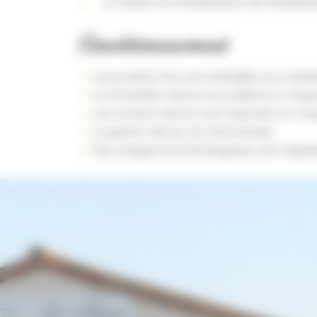
Le temps et la température de refoidiss
Conditionnement
Les produits finis sont emballés sous tempé
Un échantillon témoin est prélevé sur chaqu
Les numéros de lots sont imprimés sur ch
La gestion de lots est informatisée.
Des analyses bactériologiques sont réguli