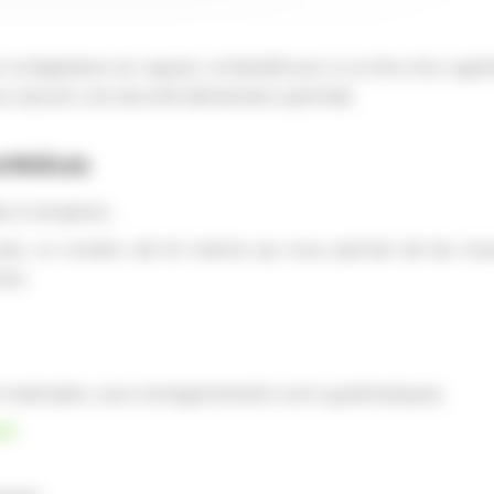
a législation en vigueur, et bénéficions à ce titre d’un agr
ns assurer une sécurité alimentaire optimale.
emières
s à réception.
 avec un numéro de lot interne qui nous permet de les tra
ess.
et maitrisées. Leurs enregistrements sont systématiques.
t :