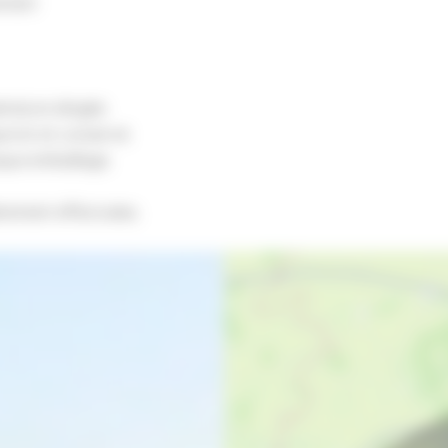
ement
rature dirigée.
e lot et conservé.
aque emballage.
èrement effectuées.