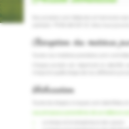
Nos produits sont élaborés en harmonie avec l
sanitaire : FR 86 264 001 CE. Ainsi nous pouvo
Réception des matières pr
Toutes nos matières premières sont contrôlée
Chaque produit est répertorié et identifié
n’importe quelle étape de nos différents proc
Fabrication
Toutes les étapes à risques sont identifiées 
Les principaux paramètres de surveillance son
Le temps et la température de cuisson