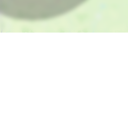
ée à 40 km de Poitiers, notre entreprise
sanale a remis au goût du jour cette spécialité,
imoine de notre région Poitou-Charentes.
sé par YProximité