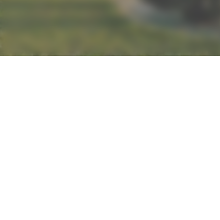
1 Route 
LE FARCI POITEVIN SARL
Sommière
Copyright
SARL |
Men
Le Farci Poitevi