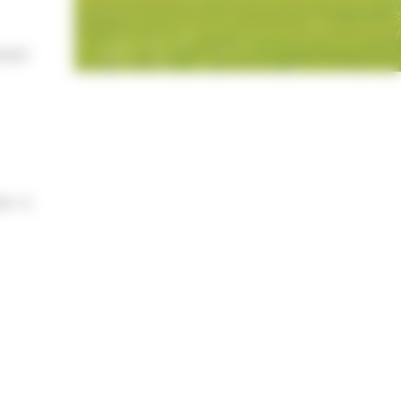
ément
cer à